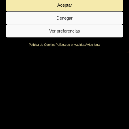
Aceptar
Denegar
Ver preferencias
Política de Cookies
Política de privacidad
Aviso legal
Política de privacidad
Política de Cookies
Aviso legal
© Irati 2022 | Design by
Burman comunicación