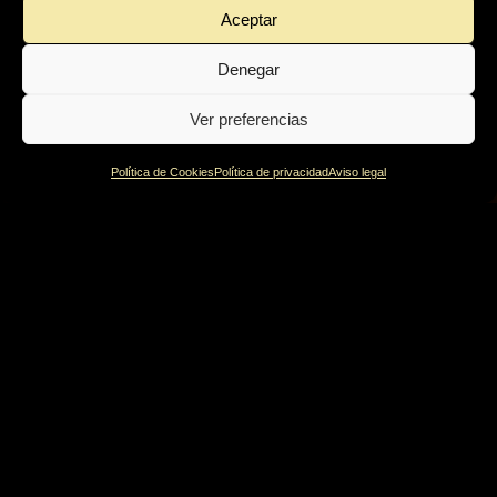
Aceptar
Denegar
Ver preferencias
Política de Cookies
Política de privacidad
Aviso legal
Política de privacidad
Política de Cookies
Aviso legal
© Irati 2022 | Design by
Burman comunicación