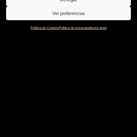
Ver preferencias
Política de Cookies
Política de privacidad
Aviso legal
Política de privacidad
Política de Cookies
Aviso legal
© Irati 2022 | Design by
Burman comunicación