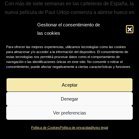
Con más de siete semanas en las carteleras de España, la
nueva película de Paul Urkijo comienza a abrirse hueco en
el circuito internacional de festivales de cine fantástico.
Gestionar el consentimiento de
las cookies
El primero en recibirla fue el Fright Fest en Glasgow,
donde tuvo lugar la premiere de la película en Reino
Para ofrecer las mejores experiencias, utilizamos tecnologías como las cookies
Unido.
para almacenar y/o acceder a la información del dispositivo. El consentimiento de
estas tecnologías nos permitirá procesar datos como el comportamiento de
navegación o las identificaciones únicas en este sitio. No consentir o retirar el
Durante este mes de abril, está confirmada la proyección
consentimiento, puede afectar negativamente a ciertas características y funciones.
internacional en festivales de Brasil, Bélgica y Alemania.
Aceptar
Denegar
Ver preferencias
Política de Cookies
Política de privacidad
Aviso legal