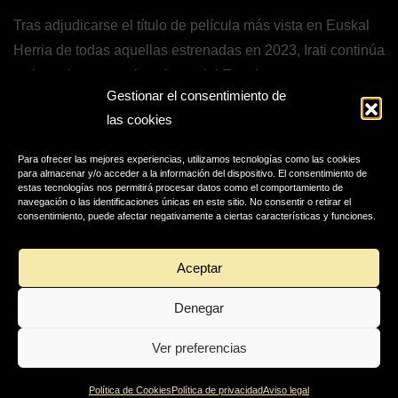
Tras adjudicarse el título de película más vista en Euskal
Herria de todas aquellas estrenadas en 2023, Irati continúa
su buen hacer en el conjunto del Estado.
Gestionar el consentimiento de
De esta forma, con ya siete semanas en cartelera, el
las cookies
largometraje ha sido capaz de superar la cifra de 150.000
Para ofrecer las mejores experiencias, utilizamos tecnologías como las cookies
espectadores situándose cerca de 1 millón de euros en
para almacenar y/o acceder a la información del dispositivo. El consentimiento de
recaudación.
estas tecnologías nos permitirá procesar datos como el comportamiento de
navegación o las identificaciones únicas en este sitio. No consentir o retirar el
consentimiento, puede afectar negativamente a ciertas características y funciones.
Veremos hasta dónde puede llegar, especialmente en
territorio vasco, donde la película tiene todavía recorrido.
Aceptar
Denegar
Ver preferencias
Política de Cookies
Política de privacidad
Aviso legal