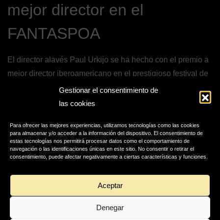
mejor director en el
FANTASPOA
El director alavés Paul Urkijo se ha hecho con el premio a
mejor director iberoamericano en el prestigioso festival de
cine Fantaspoa, con sede en Brasil.
Gestionar el consentimiento de
las cookies
De esta forma, Irati confirma su buen hacer internacional y
se postula como una película candidata a expandirse de
Para ofrecer las mejores experiencias, utilizamos tecnologías como las cookies
para almacenar y/o acceder a la información del dispositivo. El consentimiento de
forma comercial a otros mercados fuera del Estado.
estas tecnologías nos permitirá procesar datos como el comportamiento de
navegación o las identificaciones únicas en este sitio. No consentir o retirar el
consentimiento, puede afectar negativamente a ciertas características y funciones.
Además de este festival en donde ha sido premiada, la
película ha hecho apariciones en el Brussels International
Aceptar
Fantastic Film Festival (BIFFF) y en el Fantastic Film
Festival Australia (FFFA).
Denegar