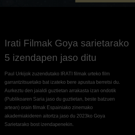
Irati Filmak Goya sarietarako
5 izendapen jaso ditu
Paul Urkijok zuzendutako IRATI filmak urteko film
garrantzitsuetako bat izateko bere apustua berretsi du.
Aurkeztu den jaialdi guztietan arrakasta izan ondotik
(Publikoaren Saria jaso du guztietan, beste batzuen
artean) orain filmak Espainiako zinemako
akademiakideren aitortza jaso du 2023ko Goya
Sarietarako bost izendapenekin.