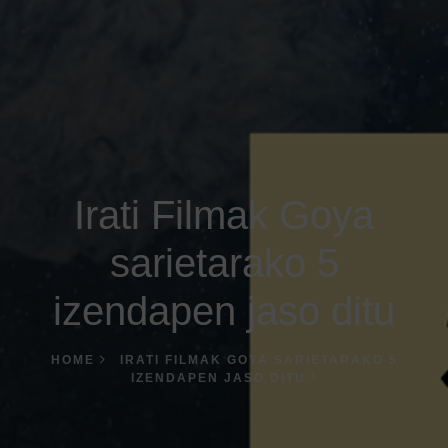
Irati Filmak Goya
sarietarako 5
izendapen jaso ditu
HOME
IRATI FILMAK GOYA SARIETARAKO 5
IZENDAPEN JASO DITU