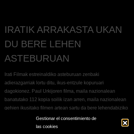
IRATIK ARRAKASTA UKAN
DU BERE LEHEN
ASTEBURUAN
Irati Filmak estreinaldiko asteburuan zenbaki
adierazgarriak lortu ditu, ikus-entzule kopuruari
dagokionez. Paul Urkijoren filma, maila nazionalean
banatutako 112 kopia soilik izan arren, maila nazionalean
gehien ikusitako filmen artean sartu da bere lehendabiziko
asteburuaren ostean.
Gestionar el consentimiento de
las cookies
Euskarazko film batek sekula izan zuen estreinaldi onena