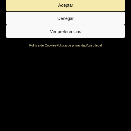
Aceptar
Denegar
Ver preferencias
Política de Cookies
Política de privacidad
Aviso legal
Política de privacidad
Política de Cookies
Aviso legal
© Irati 2022 | Design by
Burman comunicación