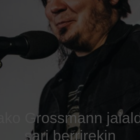
ako Grossmann jaialdi
sari berrirekin