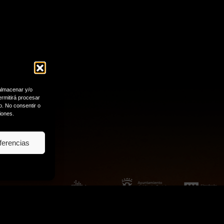
 almacenar y/o
ermitirá procesar
o. No consentir o
iones.
ferencias