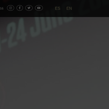
oa
ES
EN