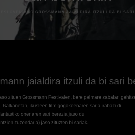
I ESLOVENIAKO GROSSMANN JAIALDIRA ITZULI DA BI SAR
ann jaialdira itzuli da bi sari b
 jaso zituen Grossmann Festivalen, bere palmare zabalari gehitze
, Balkanetan, ikusleen film gogokoenaren saria irabazi du.
antastiko onenaren sari berezia jaso du.
ntzien zuzendaria) jaso zituzten bi sariak.