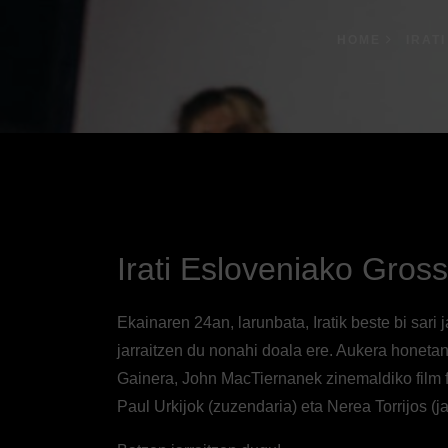
HOME
IRAT
Irati Esloveniako Grossm
Ekainaren 24an, larunbata, Iratik beste bi sari
jarraitzen du nonahi doala ere. Aukera honetan
Gainera, John MacTiernanek zinemaldiko film f
Paul Urkijok (zuzendaria) eta Nerea Torrijos (ja